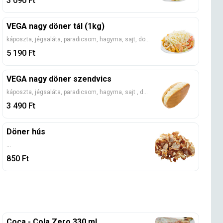
3 090
Ft
VEGA nagy döner tál (1kg)
káposzta, jégsaláta, paradicsom, hagyma, sajt, döner szósz (Kérlek, válassz egy adag köretet!)
5 190
Ft
VEGA nagy döner szendvics
káposzta, jégsaláta, paradicsom, hagyma, sajt , döner szósz
3 490
Ft
Döner hús
...
850
Ft
Coca - Cola Zero 330 ml