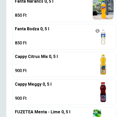
Fanta Narancs 0, 5 l
...
850
Ft
Fanta Bodza 0, 5 l
...
850
Ft
Cappy Citrus Mix 0, 5 l
...
900
Ft
Cappy Meggy 0, 5 l
...
900
Ft
FUZETEA Menta - Lime 0, 5 l