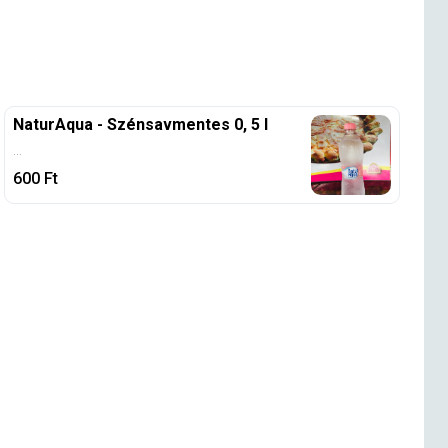
NaturAqua - Szénsavmentes 0, 5 l
...
600
Ft