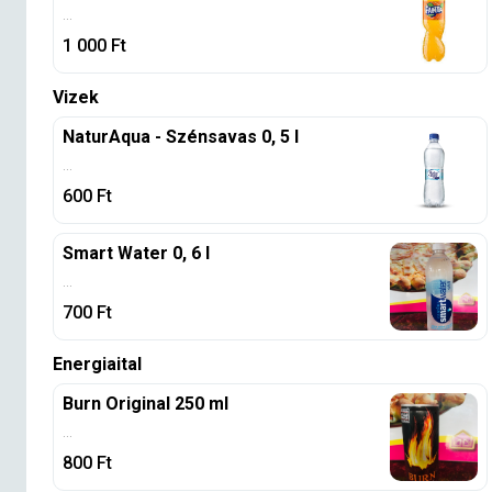
...
1 000
Ft
Vizek
NaturAqua - Szénsavas 0, 5 l
...
600
Ft
Smart Water 0, 6 l
...
700
Ft
Energiaital
Burn Original 250 ml
...
800
Ft