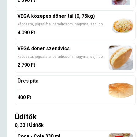
2 390
Ft
VEGA közepes döner tál (0, 75kg)
káposzta, jégsaláta, paradicsom, hagyma, sajt, döner szósz (Kérlek, válassz egy adag köretet!)
4 090
Ft
VEGA döner szendvics
káposzta, jégsaláta, paradicsom, hagyma, sajt, döner szósz
2 790
Ft
Üres pita
...
400
Ft
Üdítők
0, 33 l Üdítők
Coca - Cola 330 ml