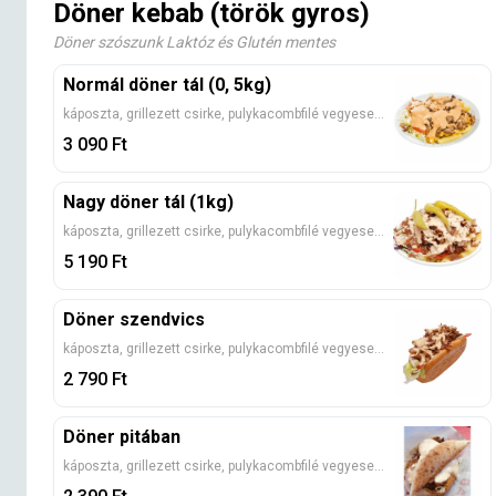
Döner kebab (török gyros)
Döner szószunk Laktóz és Glutén mentes
Normál döner tál (0, 5kg)
káposzta, grillezett csirke, pulykacombfilé vegyesen, jégsaláta, paradicsom, hagyma, döner szósz (Kérlek, válassz egy adag köretet!)
3 090
Ft
Nagy döner tál (1kg)
káposzta, grillezett csirke, pulykacombfilé vegyesen, jégsaláta, paradicsom, hagyma, döner szósz (Kérlek, válassz egy adag köretet!)
5 190
Ft
Döner szendvics
káposzta, grillezett csirke, pulykacombfilé vegyesen, jégsaláta, paradicsom, hagyma, döner szósz
2 790
Ft
Döner pitában
káposzta, grillezett csirke, pulykacombfilé vegyesen, jégsaláta, paradicsom, hagyma, döner szósz