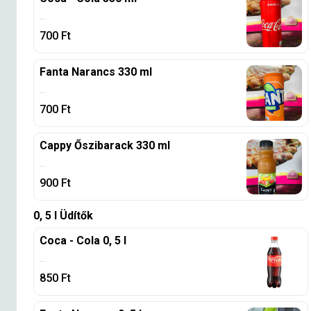
...
700
Ft
Fanta Narancs 330 ml
...
700
Ft
Cappy Őszibarack 330 ml
...
900
Ft
0, 5 l Üdítők
Coca - Cola 0, 5 l
...
850
Ft