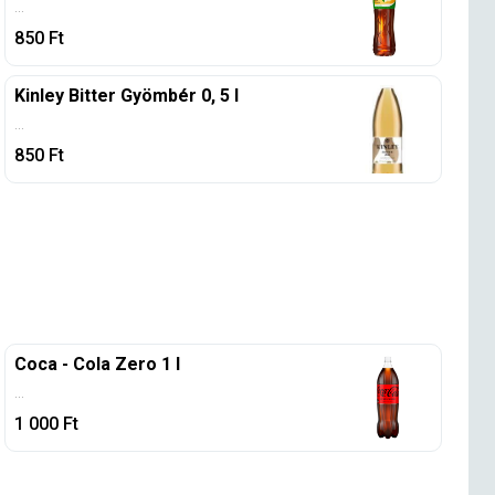
...
850
Ft
Kinley Bitter Gyömbér 0, 5 l
...
850
Ft
Coca - Cola Zero 1 l
...
1 000
Ft