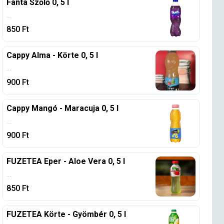
Fanta Szőlő 0, 5 l
...
850
Ft
Cappy Alma - Körte 0, 5 l
...
900
Ft
Cappy Mangó - Maracuja 0, 5 l
...
900
Ft
FUZETEA Eper - Aloe Vera 0, 5 l
...
850
Ft
FUZETEA Körte - Gyömbér 0, 5 l