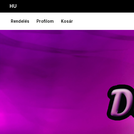
HU
Rendelés
Profilom
Kosár