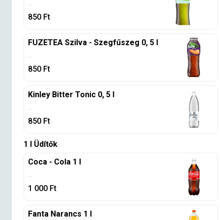
...
850
Ft
FUZETEA Szilva - Szegfűszeg 0, 5 l
...
850
Ft
Kinley Bitter Tonic 0, 5 l
...
850
Ft
1 l Üdítők
Coca - Cola 1 l
...
1 000
Ft
Fanta Narancs 1 l