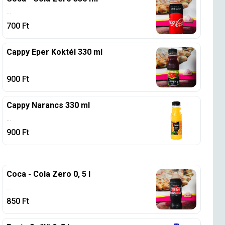
...
700
Ft
Cappy Eper Koktél 330 ml
...
900
Ft
Cappy Narancs 330 ml
...
900
Ft
Coca - Cola Zero 0, 5 l
...
850
Ft