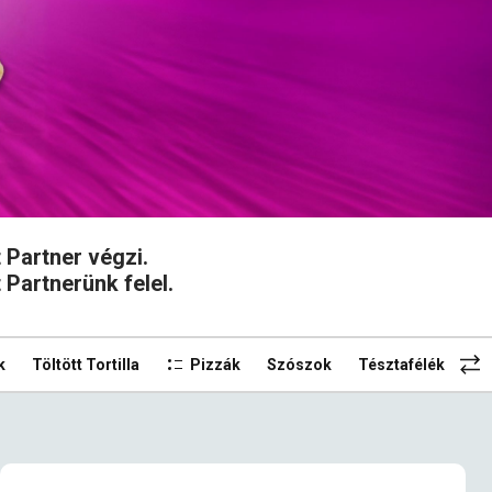
t Partner végzi.
 Partnerünk felel.
k
Töltött Tortilla
Pizzák
Szószok
Tésztafélék
Fit