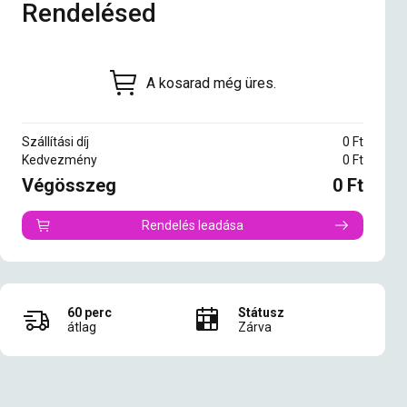
Rendelésed
A kosarad még üres.
Szállítási díj
0
Ft
Kedvezmény
0
Ft
Végösszeg
0
Ft
Rendelés leadása
60
perc
Státusz
átlag
Zárva