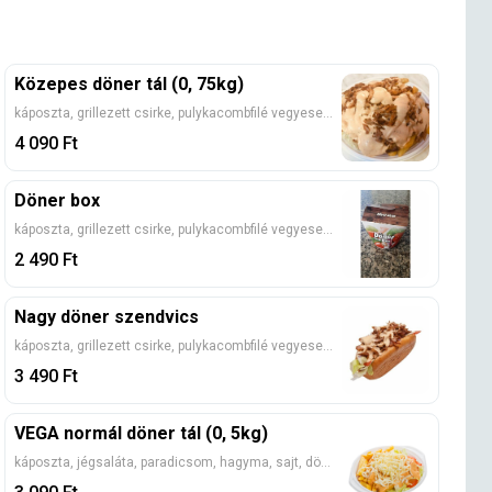
Közepes döner tál (0, 75kg)
káposzta, grillezett csirke, pulykacombfilé vegyesen, jégsaláta, paradicsom, hagyma, döner szósz (Kérlek, válassz egy adag köretet!)
4 090
Ft
Döner box
káposzta, grillezett csirke, pulykacombfilé vegyesen, jégsaláta, paradicsom, hagyma, döner szósz (Kérlek, válassz egy adag köretet!)
2 490
Ft
Nagy döner szendvics
káposzta, grillezett csirke, pulykacombfilé vegyesen, jégsaláta, paradicsom, hagyma, döner szósz
3 490
Ft
VEGA normál döner tál (0, 5kg)
káposzta, jégsaláta, paradicsom, hagyma, sajt, döner szósz (Kérlek, válassz egy adag köretet!)